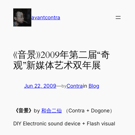
Skip
to
avantcontra
content
《音景》2009年第二届“奇
观”新媒体艺术双年展
Jun 22, 2009
—
Contra
in
Blog
by
《音景》
by
和合二仙
（Contra + Dogone）
DIY Electronic sound device + Flash visual