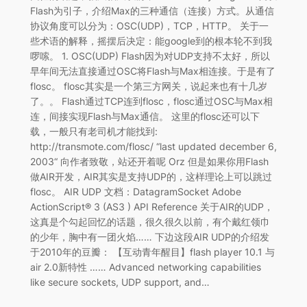
Flash为引子，介绍Max的三种通信（连接）方式。从通信
协议角度可以分为：OSC(UDP)，TCP，HTTP。 关于一
些术语的解释，摇摆后决定：能google到的根本轮不到我
啰嗦。 1. OSC(UDP) Flash因为对UDP支持不太好，所以
早年间无法直接通过OSC将Flash与Max相连接。于是有了
flosc。 flosc其实是一个第三方网关，说起来也有十几岁
了。。 Flash通过TCP连到flosc，flosc通过OSC与Max相
连，间接实现Flash与Max通信。 这里的flosc还可以下
载，一般只有老司机才能找到:
http://transmote.com/flosc/ “last updated december 6,
2003“ 向作者致敬，站还开着呢 Orz 但是如果你用Flash
做AIR开发，AIR其实是支持UDP的，这样理论上可以跳过
flosc。 AIR UDP 文档：DatagramSocket Adobe
ActionScript® 3 (AS3 ) API Reference 关于AIR的UDP，
这真是个勾起回忆的话题，很久很久以前，有个戴红领巾
的少年，胸中有一团火焰…… 下边这段AIR UDP的介绍发
于2010年的豆瓣： 【互动青年醒目】flash player 10.1 与
air 2.0新特性 …… Advanced networking capabilities
like secure sockets, UDP support, and…