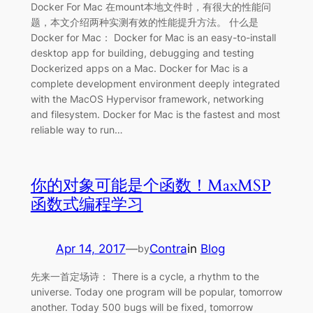
Docker For Mac 在mount本地文件时，有很大的性能问
题，本文介绍两种实测有效的性能提升方法。 什么是
Docker for Mac： Docker for Mac is an easy-to-install
desktop app for building, debugging and testing
Dockerized apps on a Mac. Docker for Mac is a
complete development environment deeply integrated
with the MacOS Hypervisor framework, networking
and filesystem. Docker for Mac is the fastest and most
reliable way to run…
你的对象可能是个函数！MaxMSP
函数式编程学习
Apr 14, 2017
—
Contra
in
Blog
by
先来一首定场诗： There is a cycle, a rhythm to the
universe. Today one program will be popular, tomorrow
another. Today 500 bugs will be fixed, tomorrow