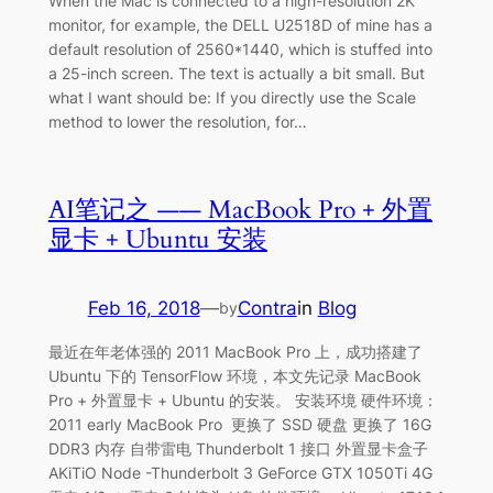
When the Mac is connected to a high-resolution 2K
monitor, for example, the DELL U2518D of mine has a
default resolution of 2560*1440, which is stuffed into
a 25-inch screen. The text is actually a bit small. But
what I want should be: If you directly use the Scale
method to lower the resolution, for…
AI笔记之 —— MacBook Pro + 外置
显卡 + Ubuntu 安装
Feb 16, 2018
—
Contra
in
Blog
by
最近在年老体强的 2011 MacBook Pro 上，成功搭建了
Ubuntu 下的 TensorFlow 环境，本文先记录 MacBook
Pro + 外置显卡 + Ubuntu 的安装。 安装环境 硬件环境：
2011 early MacBook Pro 更换了 SSD 硬盘 更换了 16G
DDR3 内存 自带雷电 Thunderbolt 1 接口 外置显卡盒子
AKiTiO Node -Thunderbolt 3 GeForce GTX 1050Ti 4G