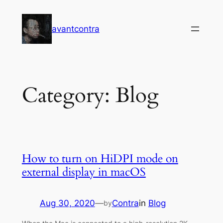
Skip
to
avantcontra
content
Category:
Blog
How to turn on HiDPI mode on
external display in macOS
Aug 30, 2020
—
Contra
in
Blog
by