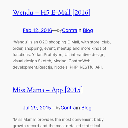
Wendu – H5 E-Mall [2016]
Feb 12, 2016
—
Contra
in
Blog
by
“Wendu” is an O2O shopping E-Mall, with store, club,
order, shopping, event, meetup and more kinds of
functions. Yidan:Prototype, UI, interactive design,
visual design.Sketch, Modao. Contra:Web
development.Reactjs, Nodejs, PHP, RESTful API.
Miss Mama – App [2015]
Jul 29, 2015
—
Contra
in
Blog
by
“Miss Mama” provides the most convenient baby
growth record and the most detailed statistical