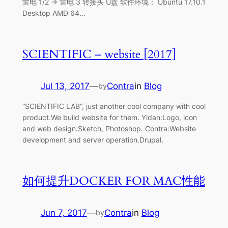
雷电 1/2 -> 雷电 3 转接头 U盘 软件环境： Ubuntu 17.10.1
Desktop AMD 64…
SCIENTIFIC – website [2017]
Jul 13, 2017
—
Contra
in
Blog
by
“SCIENTIFIC LAB“, just another cool company with cool
product.We build website for them. Yidan:Logo, icon
and web design.Sketch, Photoshop. Contra:Website
development and server operation.Drupal.
如何提升DOCKER FOR MAC性能
Jun 7, 2017
—
Contra
in
Blog
by